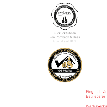
Rombach & Haas
Selina Kreyer
Schwarzwalduh
Sommerbergstr
78136 Schonac
GERMANY
Kuckucks
uhren
E-Mail:
info@rombachh
von Rombach & Haas
Qualiät seit 1894
Tel: +49 (0) 77
(Sprechzeiten
:
Mo
Reparatur?
Bevor 
Öffnun
Mo - Fr: 8:
Sa: 10:0
Eingeschrän
Betriebs
Werksverkau