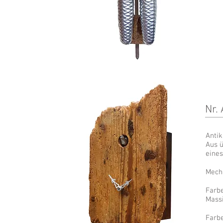
Nr.
Anti
Aus ü
eine
Mech
Farbe
Massi
Farbe