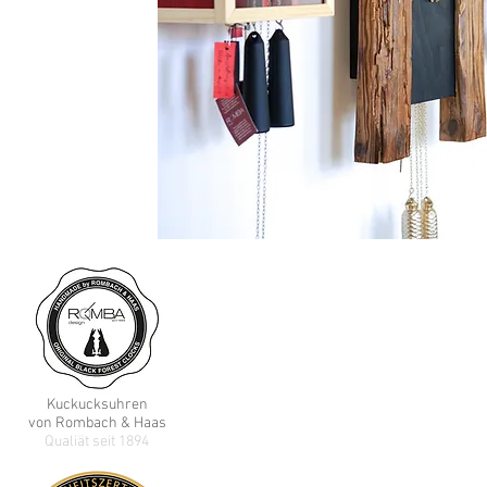
Rombach & Haas e.K.
Selina Kreyer
Schwarzwalduhrenmanufaktur
Sommerbergstrasse 2
78136 Schonach / Schwarzwald
GERMANY
Kuckucks
uhren
E-Mail:
info@rombachhaas.de
von Rombach & Haas
Qualiät seit 1894
Tel: +49 (0) 7722 5273
(Sprechzeiten
:
Mo,-Fr. 8:00 -12:00 Uhr)