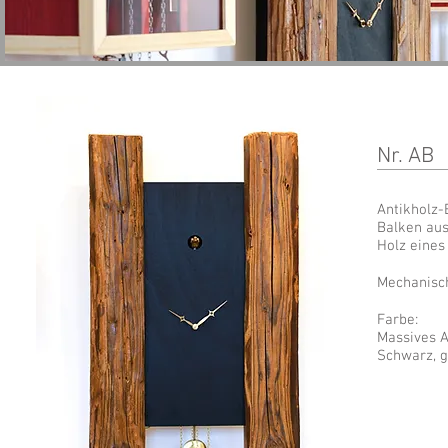
Nr. AB
Antikholz
Balken aus
Holz eines
Mechanisc
Farbe:
Massives A
Schwarz, g