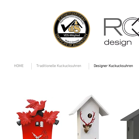
HOME
Traditionelle Kuckucksuhren
Designer Kuckucksuhren