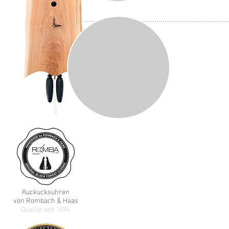
Rombach & Haas e.K.
Selina Kreyer
Schwarzwalduhrenmanufaktur
Sommerbergstrasse 2
78136 Schonach / Schwarzwald
GERMANY
Kuckucks
uhren
E-Mail:
info@rombachhaas.de
von Rombach & Haas
Qualiät seit 1894
Tel: +49 (0) 7722 5273
(Sprechzeiten
:
Mo,-Fr. 8:00 -12:00 Uhr)