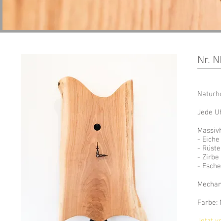
Nr. 
Naturh
Jede Uh
Massiv
- Eiche
- Rüste
- Zirbe
- Esche
Mechan
Farbe: 
Jetzt v