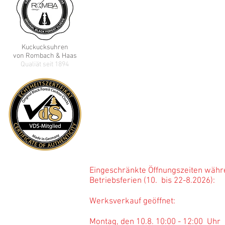
Sommerbergstrasse 2
78136 Schonach / Schwarzwald
GERMANY
Kuckucks
uhren
E-Mail:
info@rombachhaas.de
von Rombach & Haas
Qualiät seit 1894
Tel: +49 (0) 7722 5273
(Sprechzeiten
:
Mo,-Fr. 8:00 -12:00 Uhr)
Reparatur?
Bevor Sie anrufen - klicken Sie
hier
Öffnung
s
zeiten Werksv
Mo - Fr: 8:00 - 12:00 Uhr; 14:00 -
Sa: 10:00 - 12:00 Uhr
Eingeschränkte Öffnungszeiten währ
Betriebsferien (10. bis 22-
Werksverkauf geöffnet:
Montag, den 10.8. 10:00 - 12:00 Uhr