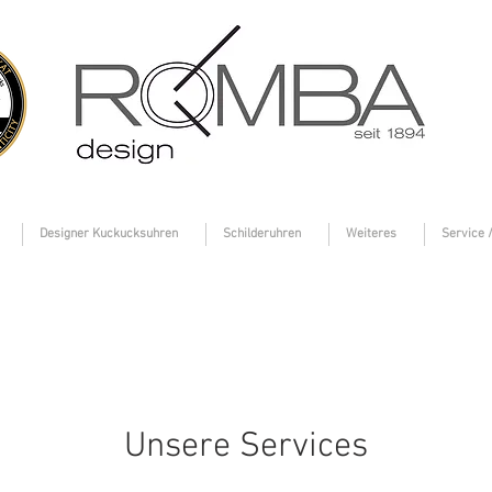
Designer Kuckucksuhren
Schilderuhren
Weiteres
Service /
Unsere Services