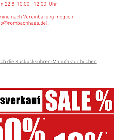
n 22.8. 10:00 - 12:00 Uhr
mine nach Vereinbarung möglich
nfo@rombachhaas.de
).
an
info@rombachhaas.de
os zum Werksverkauf:
hier klicken
rch die Kuckucksuhren-Manufaktur buchen