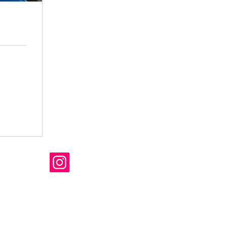
auf Instagram:
z &
sschluss