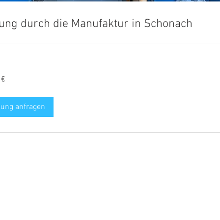
ung durch die Manufaktur in Schonach
 €
ung anfragen
Folge uns 
 e.K.
renmanufaktur
Datenschut
asse 2
Haftungsau
h / Schwarzwald
Impressum