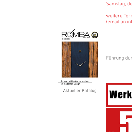
Samstag, de
weitere Ter
(email an
i
oder
Email 
weitere Inf
Führung du
Aktueller Katalog