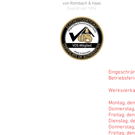
info@rombachh
von Rombach & Haas
Qualiät seit 1894
Tel: +49 (0) 77
(Sprechzeiten
:
Mo
Reparatur?
Bevor 
Öffnun
Mo - Fr: 8:
Sa: 10:0
Eingeschrän
Betriebs
Werksverkau
Montag, den
Donnerstag,
Freitag, den
Dienstag, de
Donnerstag, 
Freitag, den